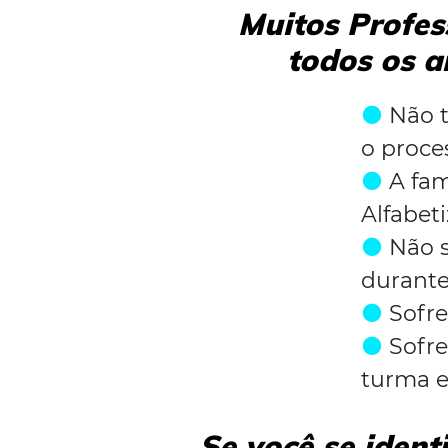
Muitos Profes
todos os a
Não 
o proce
A fam
Alfabet
Não 
durante
Sofre
Sofre
turma e
Se você se iden