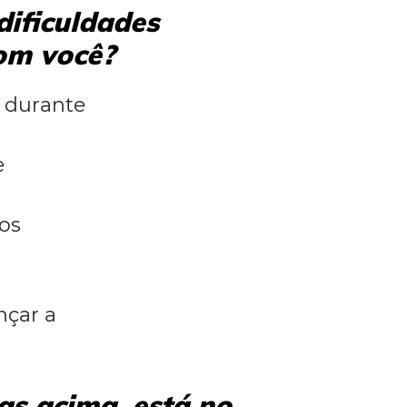
ificuldades
com você?
 durante
e
os
çar a
as acima, está no